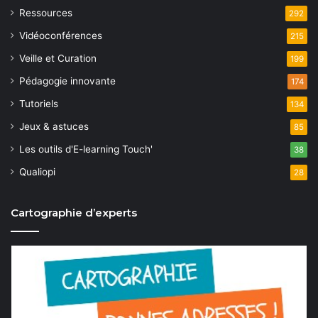
Ressources
292
Vidéoconférences
215
Veille et Curation
199
Pédagogie innovante
174
Tutoriels
134
Jeux & astuces
85
Les outils d'E-learning Touch'
38
Qualiopi
28
Cartographie d’experts