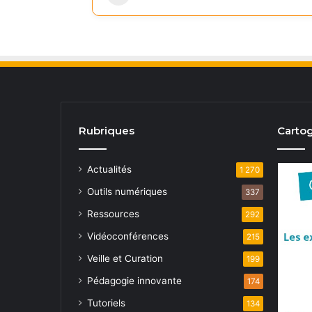
Rubriques
Cartog
Actualités
1 270
Outils numériques
337
Ressources
292
Vidéoconférences
215
Veille et Curation
199
Pédagogie innovante
174
Tutoriels
134