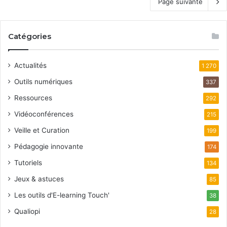
Page suivante
Catégories
Actualités
1 270
Outils numériques
337
Ressources
292
Vidéoconférences
215
Veille et Curation
199
Pédagogie innovante
174
Tutoriels
134
Jeux & astuces
85
Les outils d'E-learning Touch'
38
Qualiopi
28