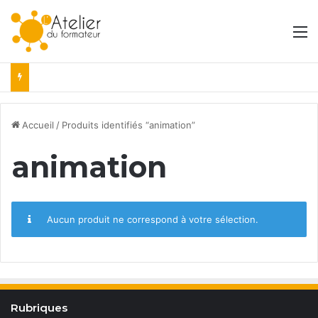
M
Accueil
/
Produits identifiés “animation”
animation
Aucun produit ne correspond à votre sélection.
Rubriques