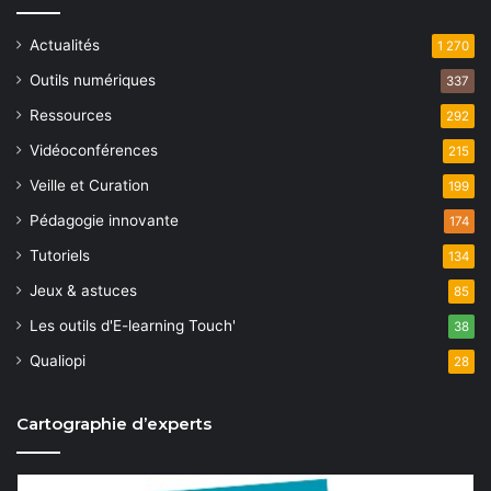
Actualités
1 270
Outils numériques
337
Ressources
292
Vidéoconférences
215
Veille et Curation
199
Pédagogie innovante
174
Tutoriels
134
Jeux & astuces
85
Les outils d'E-learning Touch'
38
Qualiopi
28
Cartographie d’experts