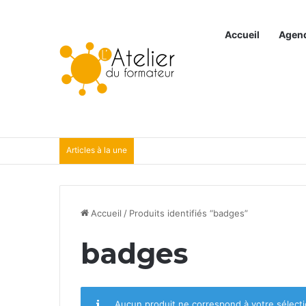
Accueil
Agen
Articles à la une
Accueil
/
Produits identifiés “badges”
badges
Aucun produit ne correspond à votre sélecti