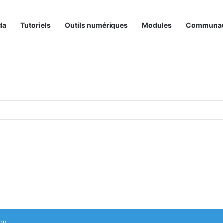
da
Tutoriels
Outils numériques
Modules
Communa
on.