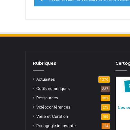
Rubriques
Cartog
Actualités
1 270
Outils numériques
337
Ressources
292
Vidéoconférences
215
Veille et Curation
199
Pédagogie innovante
174