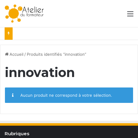
M
Accueil
/
Produits identifiés “innovation”
innovation
Aucun produit ne correspond à votre sélection.
Rubriques