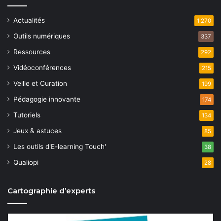
Actualités
1 270
Outils numériques
337
Ressources
292
Vidéoconférences
215
Veille et Curation
199
Pédagogie innovante
174
Tutoriels
134
Jeux & astuces
85
Les outils d'E-learning Touch'
38
Qualiopi
28
Cartographie d’experts