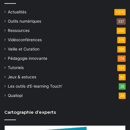
Actualités
1 270
Outils numériques
337
Ressources
292
Vidéoconférences
215
Veille et Curation
199
Pédagogie innovante
174
Tutoriels
134
Jeux & astuces
85
Les outils d'E-learning Touch'
38
Qualiopi
28
Cartographie d’experts