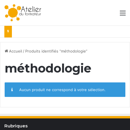
M
Accueil
/
Produits identifiés “méthodologie”
méthodologie
Aucun produit ne correspond à votre sélection.
Rubriques