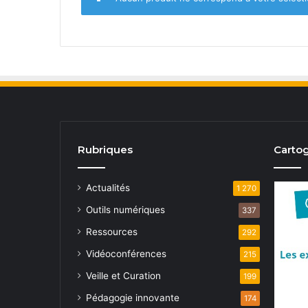
Rubriques
Cartog
Actualités
1 270
Outils numériques
337
Ressources
292
Vidéoconférences
215
Veille et Curation
199
Pédagogie innovante
174