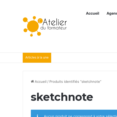
Accueil
Agen
Articles à la une
Accueil
/
Produits identifiés “sketchnote”
sketchnote
Aucun produit ne correspond à votre sélecti