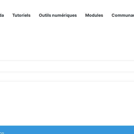
da
Tutoriels
Outils numériques
Modules
Communa
on.