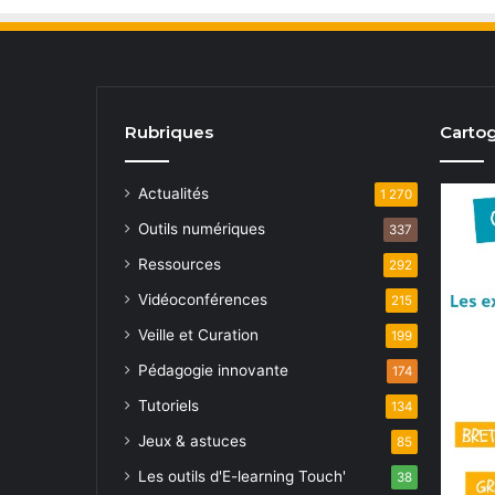
Rubriques
Cartog
Actualités
1 270
Outils numériques
337
Ressources
292
Vidéoconférences
215
Veille et Curation
199
Pédagogie innovante
174
Tutoriels
134
Jeux & astuces
85
Les outils d'E-learning Touch'
38