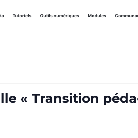
da
Tutoriels
Outils numériques
Modules
Communa
elle « Transition pé