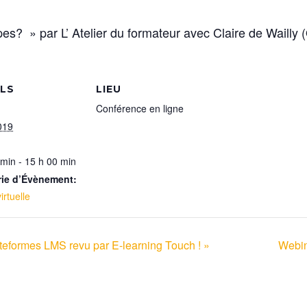
? » par L’ Atelier du formateur avec Claire de Wailly 
ILS
LIEU
Conférence en ligne
019
 min - 15 h 00 min
rie d’Évènement:
irtuelle
teformes LMS revu par E-learning Touch ! »
Webin