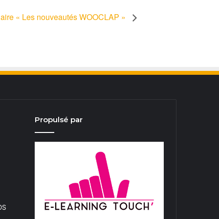
aire « Les nouveautés WOOCLAP »
Propulsé par
iOS