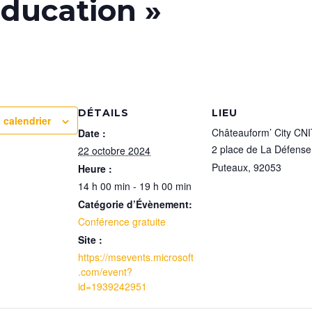
éducation »
DÉTAILS
LIEU
 calendrier
Châteauform’ City CN
Date :
2 place de La Défense
22 octobre 2024
Puteaux
,
92053
Heure :
14 h 00 min - 19 h 00 min
Catégorie d’Évènement:
Conférence gratuite
Site :
https://msevents.microsoft
.com/event?
id=1939242951