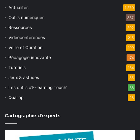
Actualités
1 270
Outils numériques
337
Ressources
292
Vidéoconférences
215
Veille et Curation
199
Pédagogie innovante
174
Tutoriels
134
Jeux & astuces
85
Les outils d'E-learning Touch'
38
Qualiopi
28
Cartographie d’experts