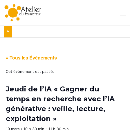
M
« Tous les Évènements
Cet évènement est passé.
Jeudi de l’IA « Gagner du
temps en recherche avec l’IA
générative : veille, lecture,
exploitation »
19 mars / 10 h 30 min
-
11 h 30 min