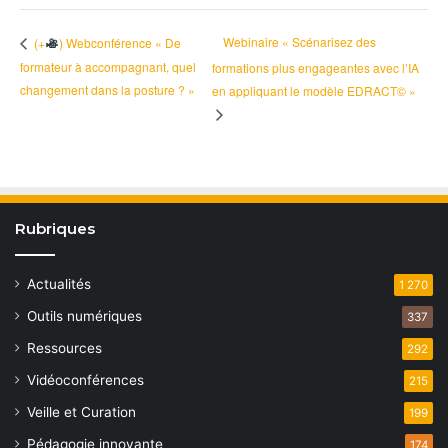
Webinaire « Scénarisez des
(+
) Webconférence « De
formateur à accompagnant, quel
formations plus engageantes avec l’IA
changement dans la posture ? »
en appliquant le modèle EDRACT© »
Rubriques
Actualités
1 270
Outils numériques
337
Ressources
292
Vidéoconférences
215
Veille et Curation
199
Pédagogie innovante
174