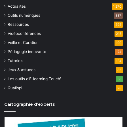
Actualités
1 270
Outils numériques
337
Ressources
292
Vidéoconférences
215
Veille et Curation
199
Pédagogie innovante
174
Tutoriels
134
Jeux & astuces
85
Les outils d'E-learning Touch'
38
Qualiopi
28
Cartographie d’experts