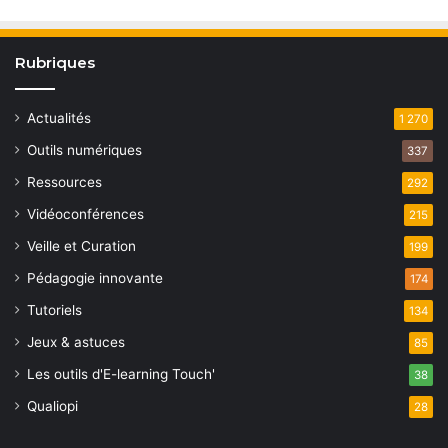
Rubriques
Actualités
1 270
Outils numériques
337
Ressources
292
Vidéoconférences
215
Veille et Curation
199
Pédagogie innovante
174
Tutoriels
134
Jeux & astuces
85
Les outils d'E-learning Touch'
38
Qualiopi
28