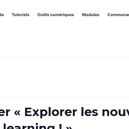
da
Tutoriels
Outils numériques
Modules
Communa
er « Explorer les nou
learning ! »