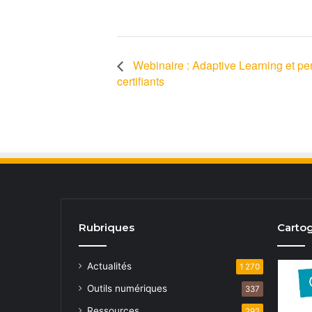
Webinaire : Adaptive Learning et pe
certifiants
Rubriques
Cartog
Actualités
1 270
Outils numériques
337
Ressources
292