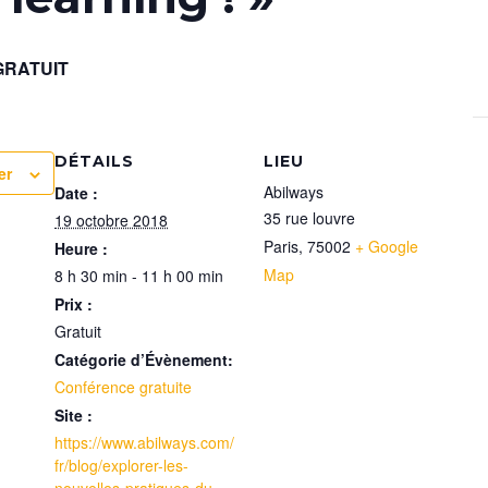
GRATUIT
DÉTAILS
LIEU
er
Abilways
Date :
35 rue louvre
19 octobre 2018
Paris
,
75002
+ Google
Heure :
Map
8 h 30 min - 11 h 00 min
Prix :
Gratuit
Catégorie d’Évènement:
Conférence gratuite
Site :
https://www.abilways.com/
fr/blog/explorer-les-