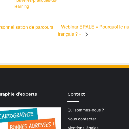
nouvelles-pratiques-du-
learning
Webinar EPALE « Pourquoi le num
rsonnalisation de parcours
français ? »
raphie d’experts
Contact
Qui sommes-nous ?
Nous contacter
Mentions légales