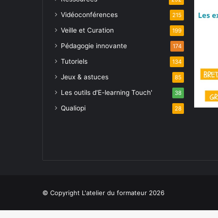
Vidéoconférences
215
Veille et Curation
199
Pédagogie innovante
174
Tutoriels
134
Jeux & astuces
85
Les outils d'E-learning Touch'
38
Qualiopi
28
© Copyright L'atelier du formateur 2026