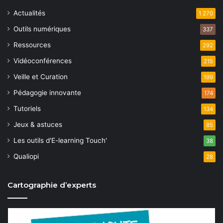
Actualités
1 270
Outils numériques
337
Ressources
292
Vidéoconférences
215
Veille et Curation
199
Pédagogie innovante
174
Tutoriels
134
Jeux & astuces
85
Les outils d'E-learning Touch'
38
Qualiopi
28
Cartographie d’experts