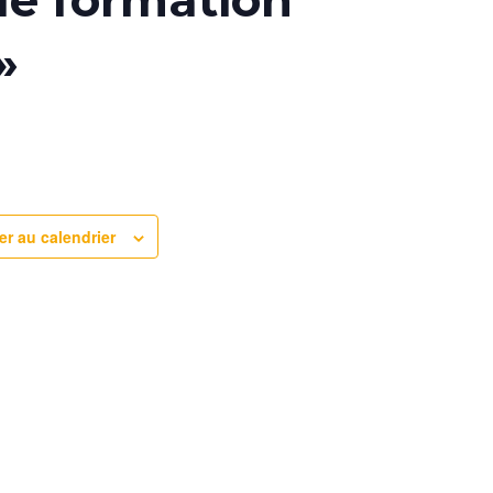
de formation
»
er au calendrier