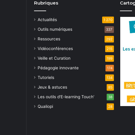
Rubriques
Cartog
Actualités
1 270
Outils numériques
337
Ressources
292
Vidéoconférences
215
Veille et Curation
199
Pédagogie innovante
174
Tutoriels
134
Jeux & astuces
85
Les outils d'E-learning Touch'
38
Qualiopi
28