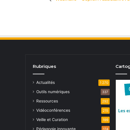
Rubriques
Cartog
Actualités
1 270
Outils numériques
337
Ressources
292
Vidéoconférences
215
Veille et Curation
199
Pédagogie innovante
174