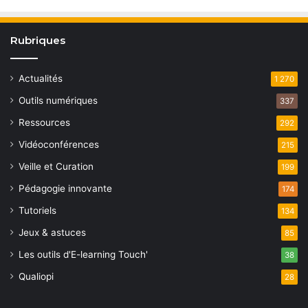
Rubriques
Actualités
1 270
Outils numériques
337
Ressources
292
Vidéoconférences
215
Veille et Curation
199
Pédagogie innovante
174
Tutoriels
134
Jeux & astuces
85
Les outils d'E-learning Touch'
38
Qualiopi
28