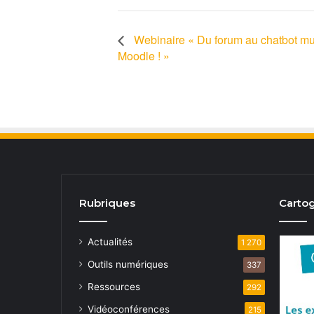
Webinaire « Du forum au chatbot mul
Moodle ! »
Rubriques
Cartog
Actualités
1 270
Outils numériques
337
Ressources
292
Vidéoconférences
215