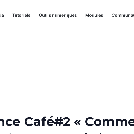
da
Tutoriels
Outils numériques
Modules
Communa
ce Café#2 « Comme