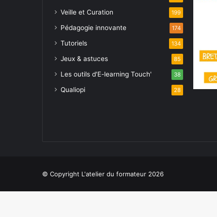
Veille et Curation
199
Pédagogie innovante
174
Tutoriels
134
Jeux & astuces
85
Les outils d'E-learning Touch'
38
Qualiopi
28
© Copyright L'atelier du formateur 2026