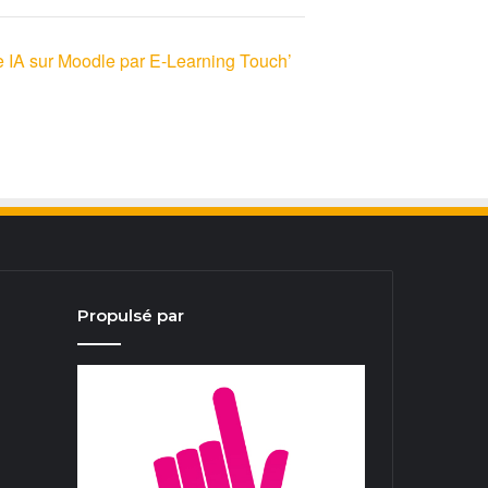
e IA sur Moodle par E-Learning Touch’
Propulsé par