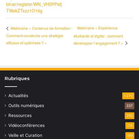
binar/register/WN_VHSYPafj
TWakZTszz1O16g
Webinaire « Expérience
Webinaire « Contenus de formation :
Comment construire une stratégie
étudiante et digital : comment
efficace et optimisée ? »
développer l’engagement ? »
Rubriques
Actualités
1 270
Outils numériques
337
Ressources
292
Vidéoconférences
215
Veille et Curation
199