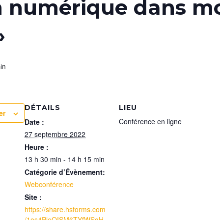
n numérique dans mon
»
in
DÉTAILS
LIEU
er
Conférence en ligne
Date :
27 septembre 2022
Heure :
13 h 30 min - 14 h 15 min
Catégorie d’Évènement:
Webconférence
Site :
https://share.hsforms.com
/1os4PjeQISM6TYfWSqH