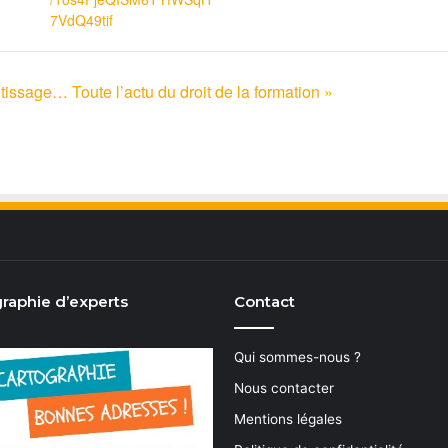
7VdQ49tif
issage… Toute l’actu du droit de la formation »
raphie d’experts
Contact
Qui sommes-nous ?
Nous contacter
Mentions légales