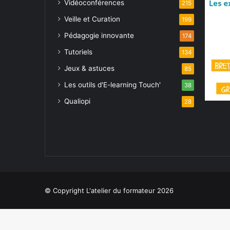
Vidéoconférences
215
Veille et Curation
199
Pédagogie innovante
174
Tutoriels
134
Jeux & astuces
85
Les outils d'E-learning Touch'
38
Qualiopi
28
© Copyright L'atelier du formateur 2026