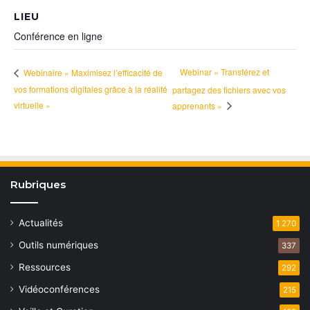
LIEU
Conférence en ligne
Webinar « Transférez et
Webinaire « Maximisez l’efficacité de
vos formations digitales grâce à la réalité
partagez des fichiers avec vos
virtuelle »
apprenants »
Rubriques
Actualités
1 270
Outils numériques
337
Ressources
292
Vidéoconférences
215