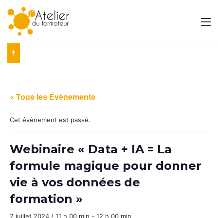
M
« Tous les Évènements
Cet évènement est passé.
Webinaire « Data + IA = La
formule magique pour donner
vie à vos données de
formation »
2 juillet 2024 / 11 h 00 min
-
12 h 00 min