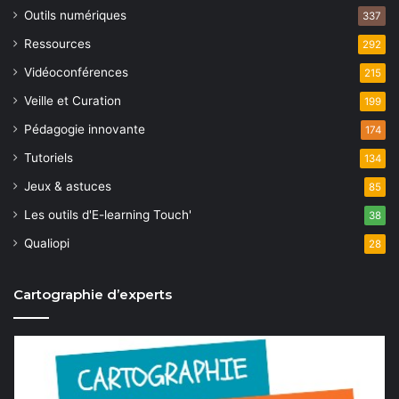
Outils numériques
337
Ressources
292
Vidéoconférences
215
Veille et Curation
199
Pédagogie innovante
174
Tutoriels
134
Jeux & astuces
85
Les outils d'E-learning Touch'
38
Qualiopi
28
Cartographie d’experts