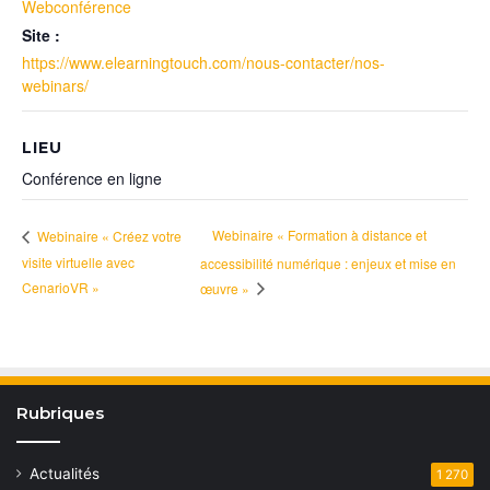
Webconférence
Site :
https://www.elearningtouch.com/nous-contacter/nos-
webinars/
LIEU
Conférence en ligne
Webinaire « Formation à distance et
Webinaire « Créez votre
visite virtuelle avec
accessibilité numérique : enjeux et mise en
CenarioVR »
œuvre »
Rubriques
Actualités
1 270