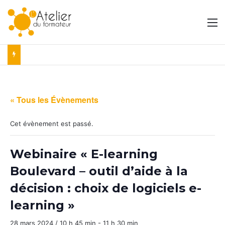
M
« Tous les Évènements
Cet évènement est passé.
Webinaire « E-learning
Boulevard – outil d’aide à la
décision : choix de logiciels e-
learning »
28 mars 2024 / 10 h 45 min
-
11 h 30 min