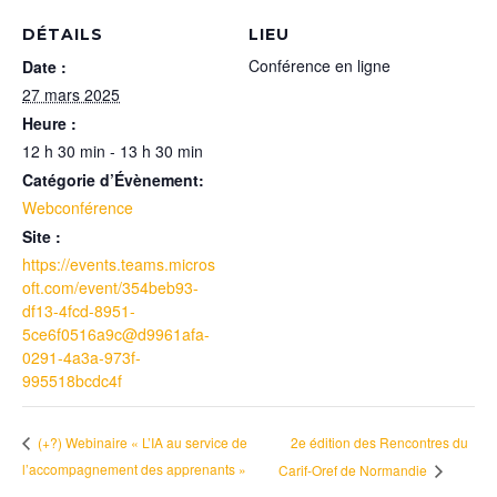
DÉTAILS
LIEU
Conférence en ligne
Date :
27 mars 2025
Heure :
12 h 30 min - 13 h 30 min
Catégorie d’Évènement:
Webconférence
Site :
https://events.teams.micros
oft.com/event/354beb93-
df13-4fcd-8951-
5ce6f0516a9c@d9961afa-
0291-4a3a-973f-
995518bcdc4f
2e édition des Rencontres du
(+?) Webinaire « L’IA au service de
l’accompagnement des apprenants »
Carif-Oref de Normandie