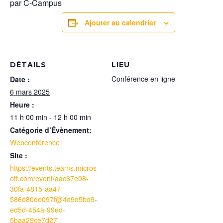
par C-Campus
Ajouter au calendrier
DÉTAILS
LIEU
Conférence en ligne
Date :
6 mars 2025
Heure :
11 h 00 min - 12 h 00 min
Catégorie d’Évènement:
Webconférence
Site :
https://events.teams.micros
oft.com/event/aac67e98-
30fa-4815-aa47-
586d80de097f@4d9d5bd9-
ed5d-454a-99ed-
5baa29ce7d27