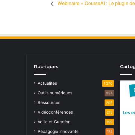
Webinaire « CourseAI : Le plugin de
Rubriques
Cartog
Actualités
1 270
Outils numériques
337
Ressources
292
Vidéoconférences
215
Veille et Curation
199
Pédagogie innovante
174