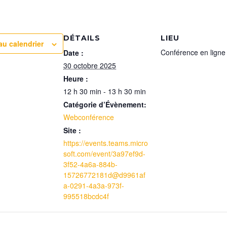
DÉTAILS
LIEU
au calendrier
Conférence en ligne
Date :
30 octobre 2025
Heure :
12 h 30 min - 13 h 30 min
Catégorie d’Évènement:
Webconférence
Site :
https://events.teams.micro
soft.com/event/3a97ef9d-
3f52-4a6a-884b-
15726772181d@d9961af
a-0291-4a3a-973f-
995518bcdc4f