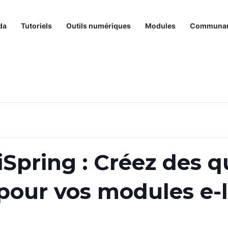
da
Tutoriels
Outils numériques
Modules
Communa
Spring : Créez des q
 pour vos modules e-