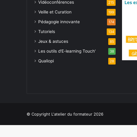
Vidéoconférences
215
Veille et Curation
199
Pédagogie innovante
174
Tutoriels
134
Jeux & astuces
85
Les outils d'E-learning Touch'
38
Qualiopi
28
© Copyright L'atelier du formateur 2026