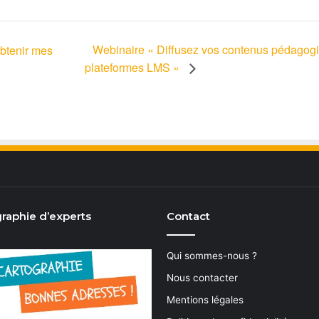
Webinaire « Diffusez vos contenus pédagogi
btenir mes
plateformes LMS »
raphie d’experts
Contact
Qui sommes-nous ?
Nous contacter
Mentions légales