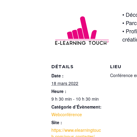
• Déco
• Parc
• Prof
créati
DÉTAILS
LIEU
Conférence en
Date :
18 mars 2022
Heure :
9 h 30 min - 10 h 30 min
Catégorie d’Évènement:
Webconférence
Site :
https://www.elearningtouc
h.com/nous-contacter/