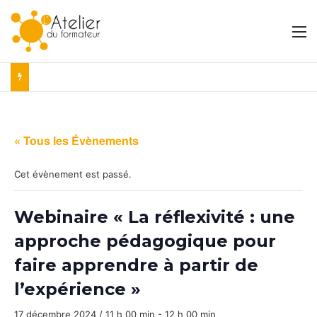
M
« Tous les Évènements
Cet évènement est passé.
Webinaire « La réflexivité : une
approche pédagogique pour
faire apprendre à partir de
l’expérience »
17 décembre 2024 / 11 h 00 min
-
12 h 00 min