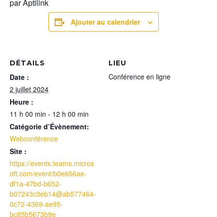
par Aptilink
Ajouter au calendrier
DÉTAILS
LIEU
Conférence en ligne
Date :
2 juillet 2024
Heure :
11 h 00 min - 12 h 00 min
Catégorie d’Évènement:
Webconférence
Site :
https://events.teams.micros
oft.com/event/b0e656ae-
df1a-47bd-b652-
b07243c3eb14@ab577464-
0c72-4369-ae95-
bc85b5673b9e