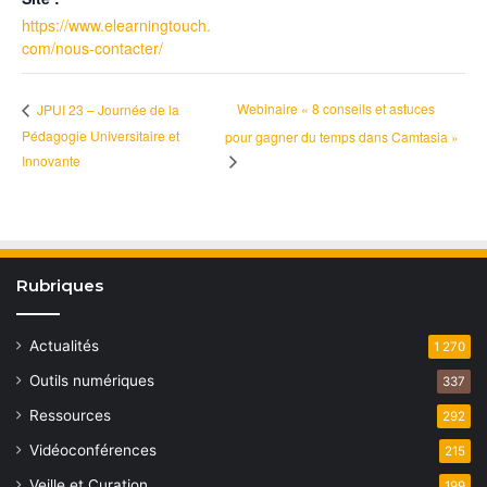
https://www.elearningtouch.
com/nous-contacter/
Webinaire « 8 conseils et astuces
JPUI 23 – Journée de la
Pédagogie Universitaire et
pour gagner du temps dans Camtasia »
Innovante
Rubriques
Actualités
1 270
Outils numériques
337
Ressources
292
Vidéoconférences
215
Veille et Curation
199