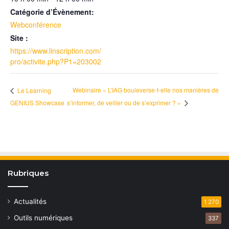
Catégorie d’Évènement:
Webconférence
Site :
https://www.linscription.com/
pro/activite.php?P1=203002
Webinaire « L’IAG bouleverse-t-elle nos manières de
Le Learning
GENIUS Showcase
s’informer, de veiller ou de s’exprimer ? »
Rubriques
Actualités
1 270
Outils numériques
337