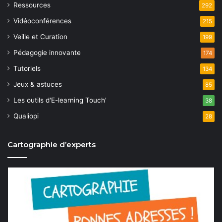
Ressources
292
Vidéoconférences
215
Veille et Curation
199
Pédagogie innovante
174
Tutoriels
134
Jeux & astuces
85
Les outils d'E-learning Touch'
38
Qualiopi
28
Cartographie d’experts