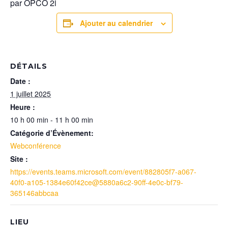
par OPCO 2i
Ajouter au calendrier
DÉTAILS
Date :
1 juillet 2025
Heure :
10 h 00 min - 11 h 00 min
Catégorie d’Évènement:
Webconférence
Site :
https://events.teams.microsoft.com/event/882805f7-a067-
40f0-a105-1384e60f42ce@5880a6c2-90ff-4e0c-bf79-
365146abbcaa
LIEU