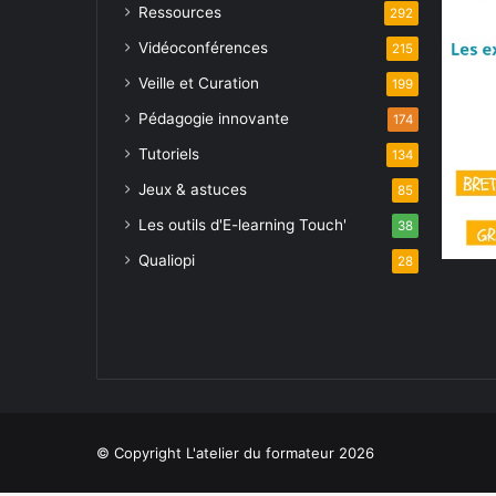
Ressources
292
Vidéoconférences
215
Veille et Curation
199
Pédagogie innovante
174
Tutoriels
134
Jeux & astuces
85
Les outils d'E-learning Touch'
38
Qualiopi
28
© Copyright L'atelier du formateur 2026