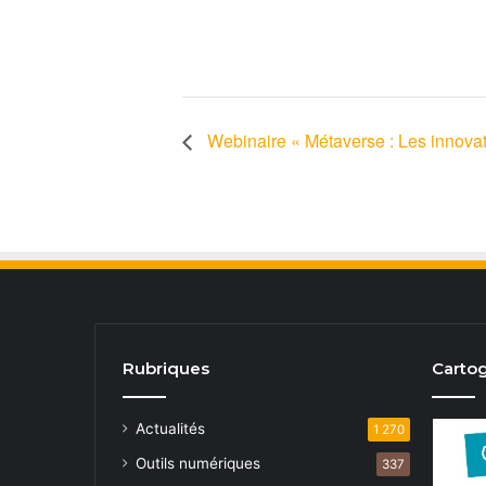
Webinaire « Métaverse : Les innovat
Rubriques
Cartog
Actualités
1 270
Outils numériques
337