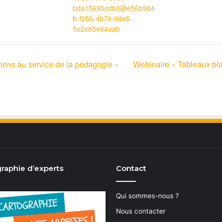
bda15695cdb3@e56b584
b-f286-4b70-9de5-
5e2c85e64aab
ions au service de la pédagogie »
Webinaire « Tableaux blan
raphie d’experts
Contact
Qui sommes-nous ?
Nous contacter