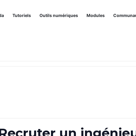
da
Tutoriels
Outils numériques
Modules
Communa
Recruter un ingénieu