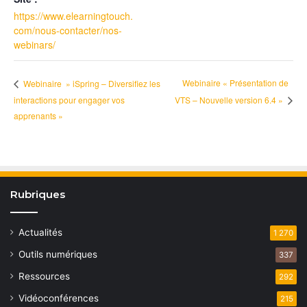
https://www.elearningtouch.
com/nous-contacter/nos-
webinars/
Webinaire « Présentation de
Webinaire » iSpring – Diversifiez les
interactions pour engager vos
VTS – Nouvelle version 6.4 »
apprenants »
Rubriques
Actualités
1 270
Outils numériques
337
Ressources
292
Vidéoconférences
215