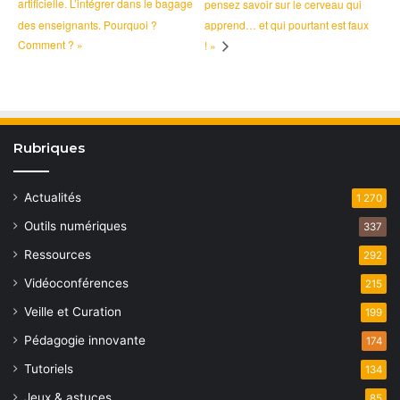
artificielle. L’intégrer dans le bagage
pensez savoir sur le cerveau qui
des enseignants. Pourquoi ?
apprend… et qui pourtant est faux
Comment ? »
! »
Rubriques
Actualités
1 270
Outils numériques
337
Ressources
292
Vidéoconférences
215
Veille et Curation
199
Pédagogie innovante
174
Tutoriels
134
Jeux & astuces
85