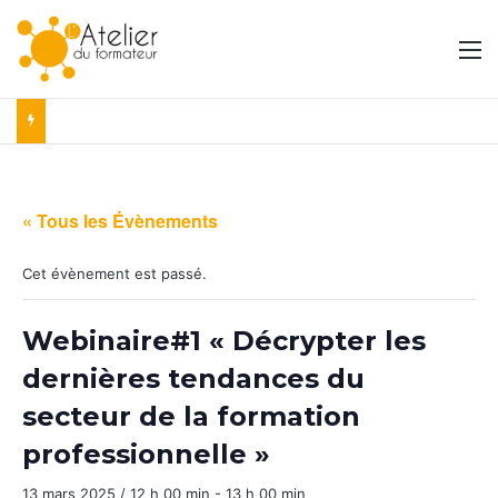
M
« Tous les Évènements
Cet évènement est passé.
Webinaire#1 « Décrypter les
dernières tendances du
secteur de la formation
professionnelle »
13 mars 2025 / 12 h 00 min
-
13 h 00 min