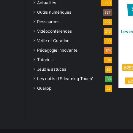
Actualités
1 270
Outils numériques
337
Ressources
292
Vidéoconférences
215
Veille et Curation
199
Pédagogie innovante
174
Tutoriels
134
Jeux & astuces
85
Les outils d'E-learning Touch'
38
Qualiopi
28