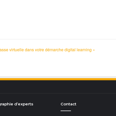
lasse virtuelle dans votre démarche digital learning »
raphie d’experts
Contact