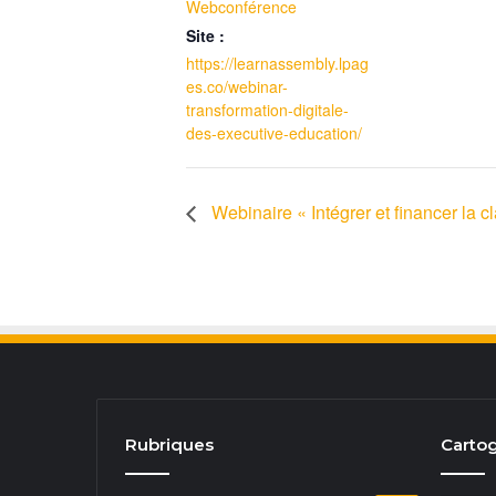
Webconférence
Site :
https://learnassembly.lpag
es.co/webinar-
transformation-digitale-
des-executive-education/
Webinaire « Intégrer et financer la c
Rubriques
Cartog