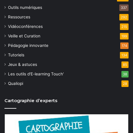
Outils numériques
337
Ressources
292
Vidéoconférences
215
Veille et Curation
199
Pédagogie innovante
174
Tutoriels
134
Jeux & astuces
85
Les outils d'E-learning Touch'
38
Qualiopi
28
Cartographie d’experts