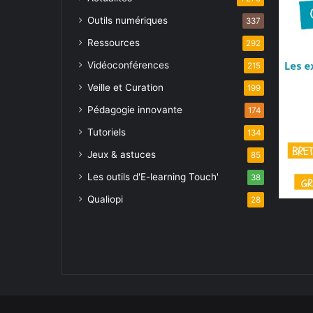
Outils numériques
337
Ressources
292
Vidéoconférences
215
Veille et Curation
199
Pédagogie innovante
174
Tutoriels
134
Jeux & astuces
85
Les outils d'E-learning Touch'
38
Qualiopi
28