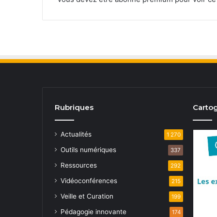
Rubriques
Cartog
Actualités
1 270
Outils numériques
337
Ressources
292
Vidéoconférences
215
Veille et Curation
199
Pédagogie innovante
174