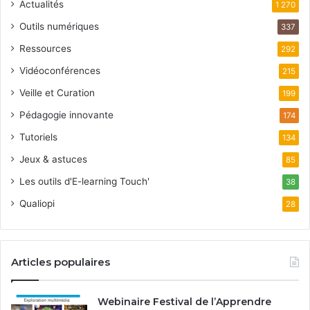
Actualités
1 270
Outils numériques
337
Ressources
292
Vidéoconférences
215
Veille et Curation
199
Pédagogie innovante
174
Tutoriels
134
Jeux & astuces
85
Les outils d'E-learning Touch'
38
Qualiopi
28
Articles populaires
Webinaire Festival de l’Apprendre