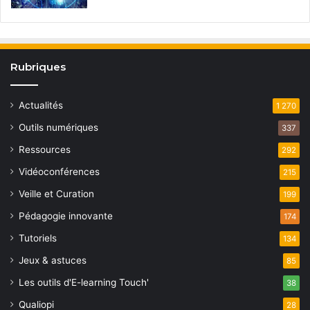
Rubriques
Actualités
1 270
Outils numériques
337
Ressources
292
Vidéoconférences
215
Veille et Curation
199
Pédagogie innovante
174
Tutoriels
134
Jeux & astuces
85
Les outils d'E-learning Touch'
38
Qualiopi
28