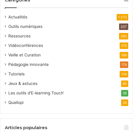
Actualités
1 270
Outils numériques
337
Ressources
292
Vidéoconférences
215
Veille et Curation
199
Pédagogie innovante
174
Tutoriels
134
Jeux & astuces
85
Les outils d'E-learning Touch'
38
Qualiopi
28
Articles populaires