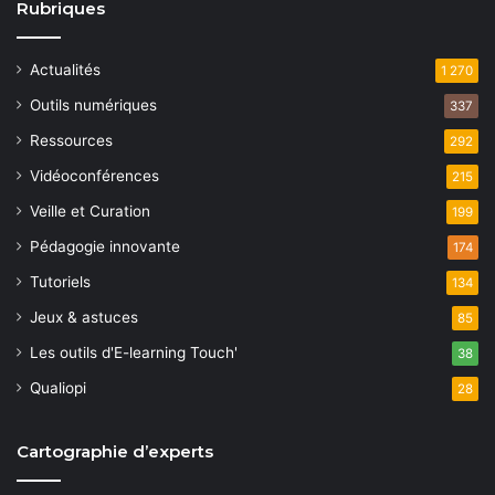
Rubriques
Actualités
1 270
Outils numériques
337
Ressources
292
Vidéoconférences
215
Veille et Curation
199
Pédagogie innovante
174
Tutoriels
134
Jeux & astuces
85
Les outils d'E-learning Touch'
38
Qualiopi
28
Cartographie d’experts