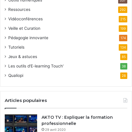
337
Ressources
292
Vidéoconférences
215
Veille et Curation
199
Pédagogie innovante
174
Tutoriels
134
Jeux & astuces
85
Les outils d'E-learning Touch'
38
Qualiopi
28
Articles populaires
AKTO TV : Expliquer la formation
professionnelle
29 avril 2020