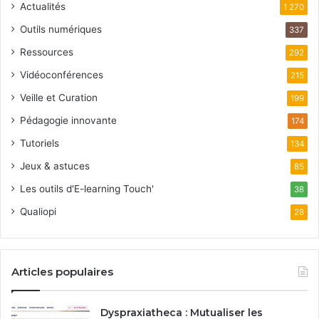
Actualités
1 270
Outils numériques
337
Ressources
292
Vidéoconférences
215
Veille et Curation
199
Pédagogie innovante
174
Tutoriels
134
Jeux & astuces
85
Les outils d'E-learning Touch'
38
Qualiopi
28
Articles populaires
Dyspraxiatheca : Mutualiser les