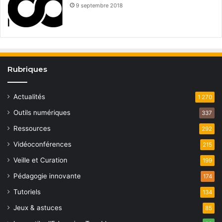
9 septembre 2018
Rubriques
Actualités
1 270
Outils numériques
337
Ressources
292
Vidéoconférences
215
Veille et Curation
199
Pédagogie innovante
174
Tutoriels
134
Jeux & astuces
85