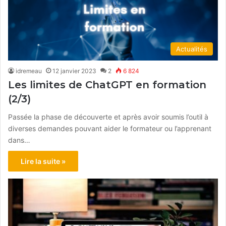
Actualités
idremeau
12 janvier 2023
2
6 824
Les limites de ChatGPT en formation
(2/3)
Passée la phase de découverte et après avoir soumis l’outil à
diverses demandes pouvant aider le formateur ou l’apprenant
dans…
Lire la suite »