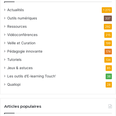
Actualités
1 270
Outils numériques
337
Ressources
292
Vidéoconférences
215
Veille et Curation
199
Pédagogie innovante
174
Tutoriels
134
Jeux & astuces
85
Les outils d'E-learning Touch'
38
Qualiopi
28
Articles populaires