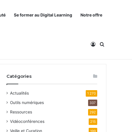
uté
Se former au Digital Learning
Notre offre
Connexion
Rechercher
Catégories
Actualités
1 270
Outils numériques
337
Ressources
292
Vidéoconférences
215
Veille et Curation
199