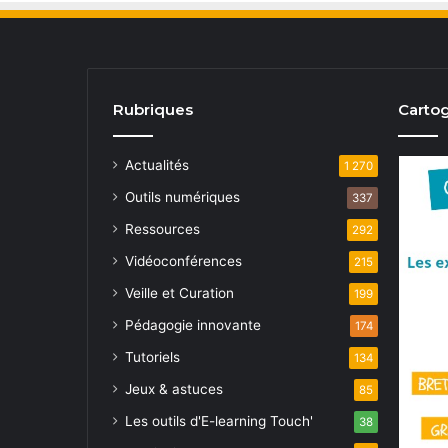
Rubriques
Cartog
Actualités
1 270
Outils numériques
337
Ressources
292
Vidéoconférences
215
Veille et Curation
199
Pédagogie innovante
174
Tutoriels
134
Jeux & astuces
85
Les outils d'E-learning Touch'
38