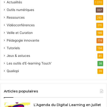
Actualités
1 270
Outils numériques
337
Ressources
292
Vidéoconférences
215
Veille et Curation
199
Pédagogie innovante
174
Tutoriels
134
Jeux & astuces
85
Les outils d'E-learning Touch'
38
Qualiopi
28
Articles populaires
L’Agenda du Digital Learning en juillet