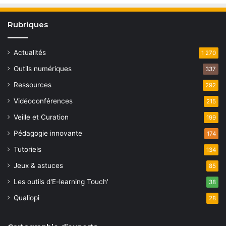
Rubriques
Actualités
1 270
Outils numériques
337
Ressources
292
Vidéoconférences
215
Veille et Curation
199
Pédagogie innovante
174
Tutoriels
134
Jeux & astuces
85
Les outils d'E-learning Touch'
38
Qualiopi
28