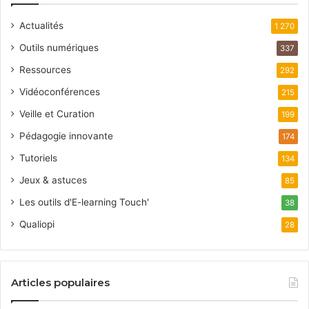
Actualités
1 270
Outils numériques
337
Ressources
292
Vidéoconférences
215
Veille et Curation
199
Pédagogie innovante
174
Tutoriels
134
Jeux & astuces
85
Les outils d'E-learning Touch'
38
Qualiopi
28
Articles populaires